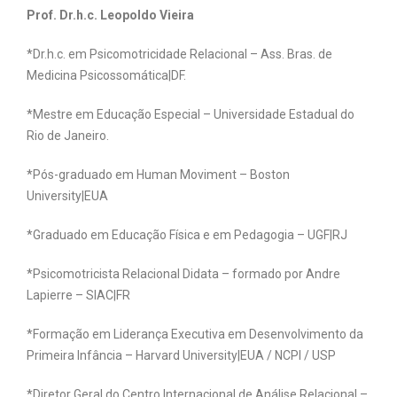
Prof. Dr.h.c. Leopoldo Vieira
*Dr.h.c. em Psicomotricidade Relacional – Ass. Bras. de
Medicina Psicossomática|DF.
*Mestre em Educação Especial – Universidade Estadual do
Rio de Janeiro.
*Pós-graduado em Human Moviment – Boston
University|EUA
*Graduado em Educação Física e em Pedagogia – UGF|RJ
*Psicomotricista Relacional Didata – formado por Andre
Lapierre – SIAC|FR
*Formação em Liderança Executiva em Desenvolvimento da
Primeira Infância – Harvard University|EUA / NCPI / USP
*Diretor Geral do Centro Internacional de Análise Relacional –