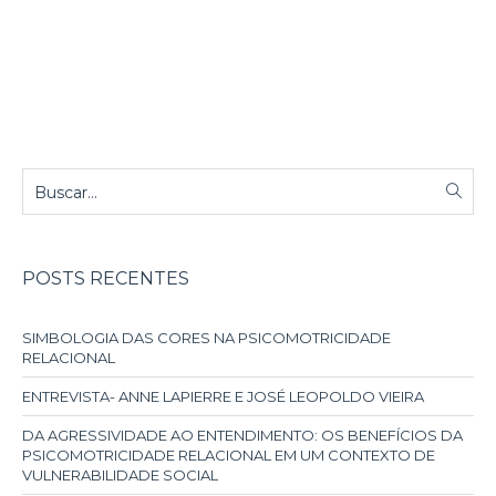
POSTS RECENTES
SIMBOLOGIA DAS CORES NA PSICOMOTRICIDADE
RELACIONAL
ENTREVISTA- ANNE LAPIERRE E JOSÉ LEOPOLDO VIEIRA
DA AGRESSIVIDADE AO ENTENDIMENTO: OS BENEFÍCIOS DA
PSICOMOTRICIDADE RELACIONAL EM UM CONTEXTO DE
VULNERABILIDADE SOCIAL
AS PAIXÕES E SEUS EFEITOS SOBRE O CORPO
“OS PROBLEMAS DE APRENDIZAGEM SÃO PROBLEMAS
RELACIONAIS’’(ANDRÉ LAPIERRE).