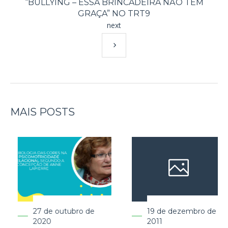
“BULLYING – ESSA BRINCADEIRA NÃO TEM
GRAÇA” NO TRT9
next
MAIS POSTS
 junho de 2017
26 de outubro de
27 de
2020
2020