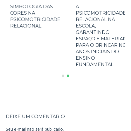
OTRICIDADE
“OS PROBLEMAS DE
SIMBOL
NAL: A
APRENDIZAGEM SÃO
CORES 
 DE UMA
PROBLEMAS
PSICOM
A
RELACIONAIS’’(ANDRÉ
RELACI
LAPIERRE).
DEIXE UM COMENTÁRIO
Seu e-mail não será publicado.