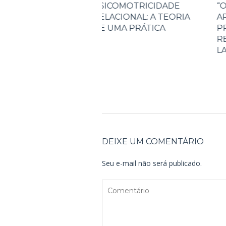
OMOTRICIDADE
“OS PROBLEMAS DE
CIONAL: A TEORIA
APRENDIZAGEM SÃO
MA PRÁTICA
PROBLEMAS
RELACIONAIS’’(ANDRÉ
LAPIERRE).
DEIXE UM COMENTÁRIO
Seu e-mail não será publicado.